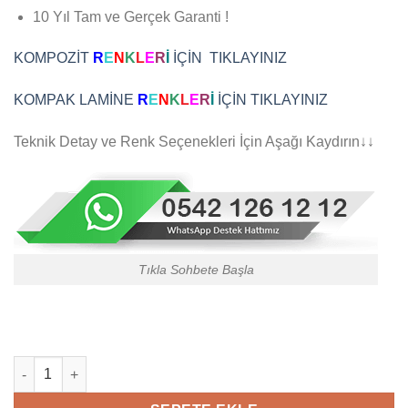
10 Yıl Tam ve Gerçek Garanti !
KOMPOZİT
R
E
N
K
L
E
R
İ
İÇİN TIKLAYINIZ
KOMPAK LAMİNE
R
E
N
K
L
E
R
İ
İÇİN TIKLAYINIZ
Teknik Detay ve Renk Seçenekleri İçin Aşağı Kaydırın↓↓
Tıkla Sohbete Başla
Ahşap Desenli Kompozit Villa Kapısı Modelleri 689 adet