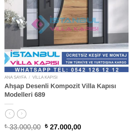
ANA SAYFA
/
VILLA KAPISI
Ahşap Desenli Kompozit Villa Kapısı
Modelleri 689
Orijinal
Şu
33.000,00
27.000,00
₺
₺