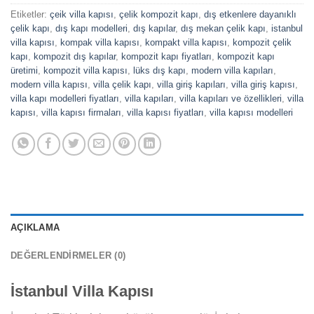
Etiketler:
çeik villa kapısı
,
çelik kompozit kapı
,
dış etkenlere dayanıklı
çelik kapı
,
dış kapı modelleri
,
dış kapılar
,
dış mekan çelik kapı
,
istanbul
villa kapısı
,
kompak villa kapısı
,
kompakt villa kapısı
,
kompozit çelik
kapı
,
kompozit dış kapılar
,
kompozit kapı fiyatları
,
kompozit kapı
üretimi
,
kompozit villa kapısı
,
lüks dış kapı
,
modern villa kapıları
,
modern villa kapısı
,
villa çelik kapı
,
villa giriş kapıları
,
villa giriş kapısı
,
villa kapı modelleri fiyatları
,
villa kapıları
,
villa kapıları ve özellikleri
,
villa
kapısı
,
villa kapısı firmaları
,
villa kapısı fiyatları
,
villa kapısı modelleri
AÇIKLAMA
DEĞERLENDIRMELER (0)
İstanbul Villa Kapısı