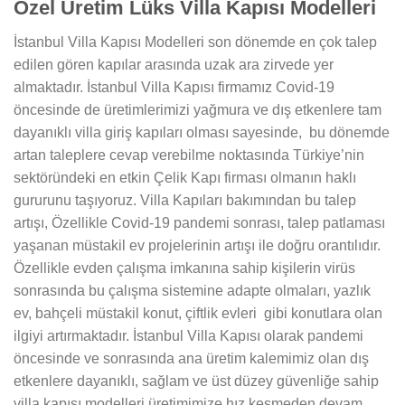
Özel Üretim Lüks Villa Kapısı Modelleri
İstanbul Villa Kapısı Modelleri son dönemde en çok talep
edilen gören kapılar arasında uzak ara zirvede yer
almaktadır. İstanbul Villa Kapısı firmamız Covid-19
öncesinde de üretimlerimizi yağmura ve dış etkenlere tam
dayanıklı villa giriş kapıları olması sayesinde, bu dönemde
artan taleplere cevap verebilme noktasında Türkiye’nin
sektöründeki en etkin Çelik Kapı firması olmanın haklı
gururunu taşıyoruz. Villa Kapıları bakımından bu talep
artışı, Özellikle Covid-19 pandemi sonrası, talep patlaması
yaşanan müstakil ev projelerinin artışı ile doğru orantılıdır.
Özellikle evden çalışma imkanına sahip kişilerin virüs
sonrasında bu çalışma sistemine adapte olmaları, yazlık
ev, bahçeli müstakil konut, çiftlik evleri gibi konutlara olan
ilgiyi artırmaktadır. İstanbul Villa Kapısı olarak pandemi
öncesinde ve sonrasında ana üretim kalemimiz olan dış
etkenlere dayanıklı, sağlam ve üst düzey güvenliğe sahip
villa kapısı modelleri üretimimize hız kesmeden devam