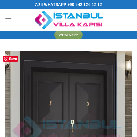
İçeriğe
7/24 WHATSAPP +90 542 126 12 12
atla
WHATSAPP
Save